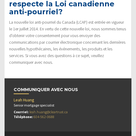
respecte la Loi canadienne
anti-pourriel?
La nouvelle loi anti-pourriel du Canada (LCAP) est entrée en vigueur
le 1er juillet 2014. En vertu de cette nouvelle loi, nous sommes tenus
d’obtenir votre consentement pour vous envoyer des
communications par courrier électronique concernant les dernières
nouvelles hypothécaires, les événements, les produits et les
services. Si vous avez des questions à ce sujet, veuillez
communiquer avec nous.
COMMUNIQUER AVEC NOUS
Leah Huang
Senior mortgage specialist
Courriel:
leah.huang@cleartrust.ca
Téléphone:
604-562-0688