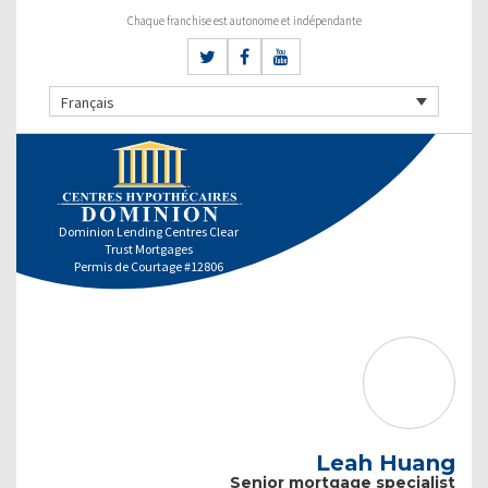
Chaque franchise est autonome et indépendante
Français
Dominion Lending Centres Clear
Trust Mortgages
Permis de Courtage #12806
Leah Huang
Senior mortgage specialist