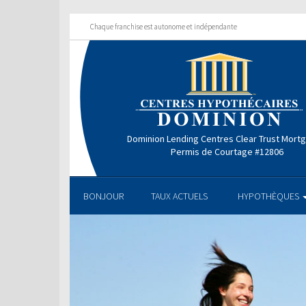
Chaque franchise est autonome et indépendante
Dominion Lending Centres Clear Trust Mort
Permis de Courtage #12806
BONJOUR
TAUX ACTUELS
HYPOTHÈQUES