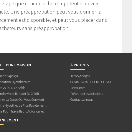
 étape que chaque acheteur potentiel devrait
riété. Une préapprobation peut vous donner la
ancement est disponible, et peut vous placer dans
 acheteurs sans préapprobation.
AT D’UNE MAISON
À PROPOS
 Achat Aperçu
Témoignages
obation Hypothécaire
COMMERCIAL ET CRÉDIT-BAIL
e Vs Taux Variable
Ressources
dre Votre Rapport De Crédit
Prêteurs et associations
ner La Durée Qui Vous Convient
Contactez-nous
otre Hypothèque Plus Rapidement
ns Pour Travailleurs Autonomes
NANCEMENT