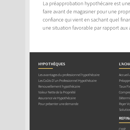
La préapprobation hypothécaire est une
faire avant de magasiner pour une prop
confiance qui vient en sachant quel fin
une situation favorable par rapport aux
HYPOTHÈQUES
L’ACH
Les avantages du professionnel hypothécaire
Accueil
Les Coûts D’un Professionnel Hypothécaire
Préappr
Renouvellement hypothécaire
Taux Fix
Valeur Nette de la Propriété
Compren
Assurance vie Hypothécaire
Détermi
Pour présenter une demande
Payer V
Solutio
REFI
CHIP