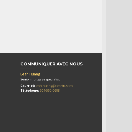
COMMUNIQUER AVEC NOUS
Leah Huang
Senior mortgage specialist
Courriel:
leah.huang@cleartrust.ca
Téléphone:
604-562-0688