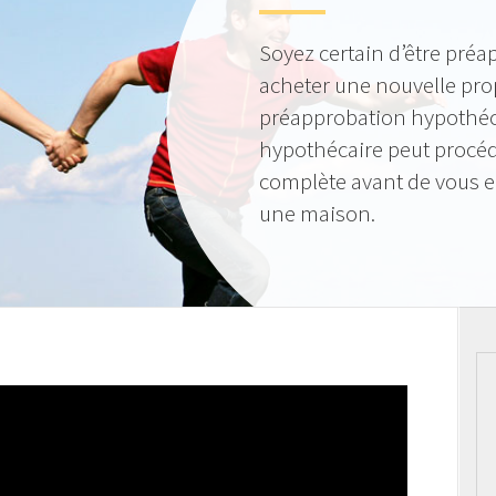
Soyez certain d’être préa
acheter une nouvelle pro
préapprobation hypothéca
hypothécaire peut procéde
complète avant de vous 
une maison.