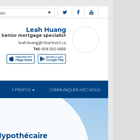
ais
Leah Huang
Senior mortgage specialist
leah.huang@cleartrust.ca
Tel:
604-562-0688
À PROPOS
COMMUNIQUER AVEC NOUS
Hypothécaire