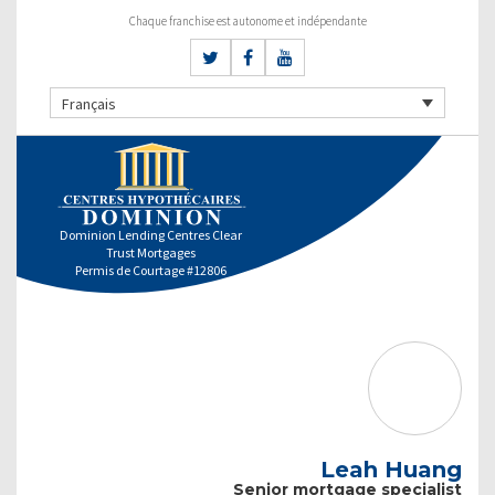
Chaque franchise est autonome et indépendante
Français
Dominion Lending Centres Clear
Trust Mortgages
Permis de Courtage #12806
Leah Huang
Senior mortgage specialist