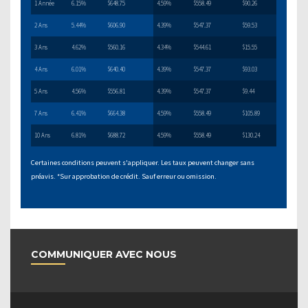
1 Année
6.15%
$648.75
4.59%
$558.49
$90.26
2 Ans
5.44%
$606.90
4.39%
$547.37
$59.53
3 Ans
4.62%
$560.16
4.34%
$544.61
$15.55
4 Ans
6.01%
$640.40
4.39%
$547.37
$93.03
5 Ans
4.56%
$556.81
4.39%
$547.37
$9.44
7 Ans
6.41%
$664.38
4.59%
$558.49
$105.89
10 Ans
6.81%
$688.72
4.59%
$558.49
$130.24
Certaines conditions peuvent s'appliquer. Les taux peuvent changer sans
préavis. *Sur approbation de crédit. Sauf erreur ou omission.
COMMUNIQUER AVEC NOUS