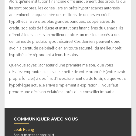
Alors qu’une institution financière offre uniquement des produits qui
lui sont propres, les conseillers en prêts hypothécaires autorisés
acheminent chaque année des millions de dollars en crédit
hypothécaire vers les plus grandes banques, coopératives de
crédit, sociétés de fiducie et institutions financières du Canada. Ils
offrent à leurs clients un meilleur choix et un meilleur accès à des
centaines de produits hypothécaires! Ces derniers peuvent donc
avoir la certitude de bénéficier, en toute sécurité, du meilleur prêt
hypothécaire répondant à leurs besoins!
Que vous soyez l’acheteur d’une première maison, que vous
désiriez emprunter sur la valeur nette de votre propriété (votre avoir
propre foncier) à des fins d’investissement ou de loisir, ou que votre
hypothèque actuelle arrive simplement à expiration, il vous faut
prendre une décision éclairée auprès d’un conseiller impartial.
COMMUNIQUER AVEC NOUS
Leah Huang
Senior mortgage specialist