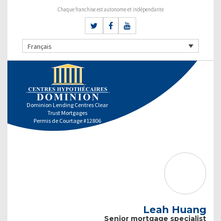
Chaque franchise est autonome et indépendante
Français
Dominion Lending Centres Clear
Trust Mortgages
Permis de Courtage #12806
Leah Huang
Senior mortgage specialist